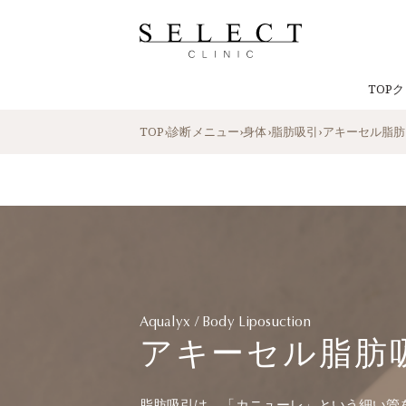
TOP
ク
TOP
›
診断メニュー
›
身体
›
脂肪吸引
›
アキーセル脂肪
Aqualyx / Body Liposuction
アキーセル脂肪
脂肪吸引は、「カニューレ」という細い管