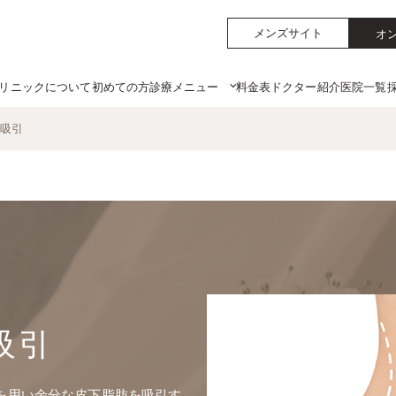
メンズサイト
オ
リニックについて
初めての方
料金表
ドクター紹介
医院一覧
診療メニュー
吸引
吸引
を用い余分な皮下脂肪を吸引す