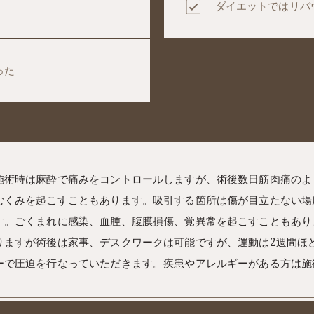
ダイエットではリバ
った
施術時は⿇酔で痛みをコントロールしますが、術後数⽇筋⾁痛のよ
むくみを起こすこともあります。吸引する箇所は傷が⽬⽴たない場
す。ごくまれに感染、⾎腫、腹膜損傷、覚異常を起こすこともあり
りますが術後は家事、デスクワークは可能ですが、運動は2週間ほ
ーで圧迫を⾏なっていただきます。疾患やアレルギーがある⽅は施