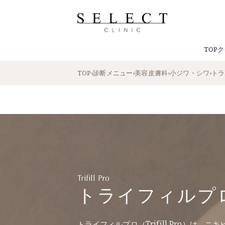
TOP
ク
TOP
›
診断メニュー
›
美容皮膚科
›
小ジワ・シワ
›
トラ
Trifill Pro
トライフィルプ
トライフィルプロ（Trifill Pro）は、