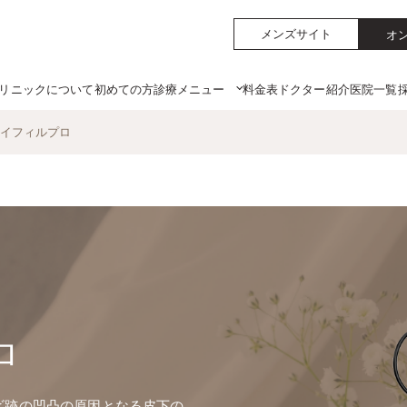
メンズサイト
オ
リニックについて
初めての方
料金表
ドクター紹介
医院一覧
診療メニュー
イフィルプロ
ロ
ニキビ跡の凹凸の原因となる皮下の