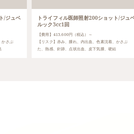
ト/ジュベ
トライフィル医師照射200ショット/ジュ
ルック3cc1回
【費用】413,600円（税込）～
、かさぶ
【リスク】赤み、腫れ、内出血、色素沈着、かさぶ
結
た、熱感、針跡、点状出血、皮下気腫、硬結