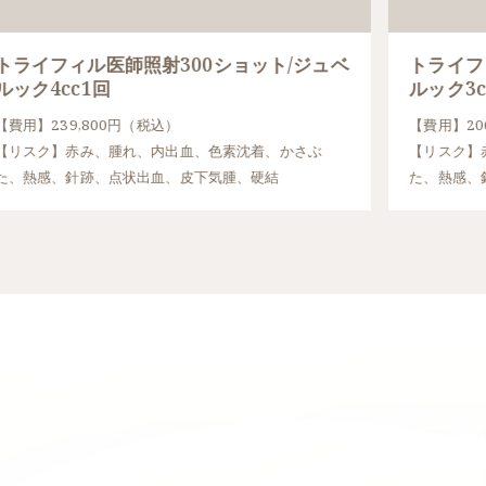
トライフィル医師照射300ショット/ジュベ
トライフ
ルック4cc1回
ルック3c
【費用】239,800円（税込）
【費用】20
【リスク】赤み、腫れ、内出血、色素沈着、かさぶ
【リスク】
た、熱感、針跡、点状出血、皮下気腫、硬結
た、熱感、