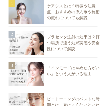
1
ケアシスとは？特徴や注意
点、おすすめの導入剤や施術
の流れについても解説
2
プラセンタ注射の効果は？打
つ場所で違う効果実感や安全
性について解説
3
「インモードはやめた方がい
い」という人がいる理由
ピコトーニングのベストな時
期とは｜夏はよくないといわ