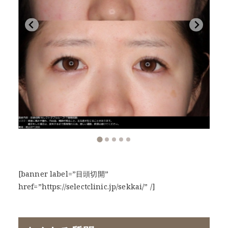
[banner label=”目頭切開”
href=”https://selectclinic.jp/sekkai/” /]