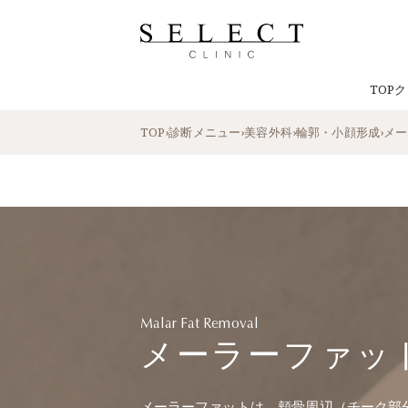
TOP
ク
TOP
›
診断メニュー
›
美容外科
›
輪郭・小顔形成
›
メー
Malar Fat Removal
メーラーファッ
メーラーファットは、頬骨周辺（チーク部