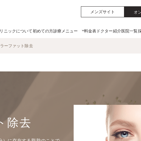
メンズサイト
オ
リニックについて
初めての方
料金表
ドクター紹介
医院一覧
診療メニュー
ラーファット除去
ト除去
分）に存在する脂肪のことで