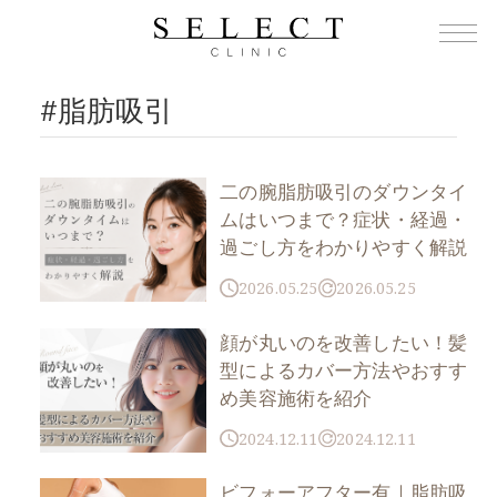
TOP
›
脂肪吸引
#脂肪吸引
二の腕脂肪吸引のダウンタイ
ムはいつまで？症状・経過・
過ごし方をわかりやすく解説
2026.05.25
2026.05.25
顔が丸いのを改善したい！髪
型によるカバー方法やおすす
め美容施術を紹介
2024.12.11
2024.12.11
ビフォーアフター有｜脂肪吸