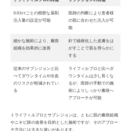
0.01ccごとの精密な薬剤
医師の判断により患者様
注入量の設定が可能
の肌に合わせた注入が可
能
細かな施術により、瘢痕
針で線維化した皮膚をは
組織を効果的に改善
がすことで肌を滑らかに
する
従来のサブシジョンと比
ライフィルプロと比べダ
べてダウンタイムや出血
ウンタイムは少し長くな
のリスクが軽減されてい
るが、医師の手動での施
る
術によりしっかり瘢痕へ
アプローチが可能
トライフィルプロとサブシジョンは、ともに肌の瘢痕組織
やニキビ跡の改善を目的とした施術ですが、そのアプロー
チ方法には大きな違いがあります。