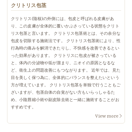
クリトリス包茎
クリトリス(陰核)の外側には、包皮と呼ばれる皮膚があ
り、この皮膚が全体的に覆いかぶさっている状態をクリト
リス包茎と言います。 クリトリス包茎術とは、その余分な
包皮を切除する施術法です。 クリトリス包茎術により、性
行為時の痛みを解消できたりし、不快感を改善できるとい
った効果があります。 クリトリスに包皮が被さっている
と、体内の分泌物や垢が溜まり、ニオイの原因となるな
ど、衛生上の問題改善にもつながります。 近年では、見た
目を美しく保つ為に、全体的にバランスを整えたいという
方が増えています。 クリトリス包茎を単独で行うこともご
ざいますが、包茎自体の自覚がない方もいらっしゃるた
め、小陰唇縮小術や副皮除去術と一緒に施術することがお
すすめです。
View more