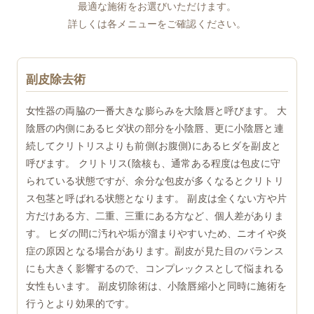
最適な施術をお選びいただけます。
詳しくは各メニューをご確認ください。
副皮除去術
女性器の両脇の一番大きな膨らみを大陰唇と呼びます。 大
陰唇の内側にあるヒダ状の部分を小陰唇、更に小陰唇と連
続してクリトリスよりも前側(お腹側)にあるヒダを副皮と
呼びます。 クリトリス(陰核も、通常ある程度は包皮に守
られている状態ですが、余分な包皮が多くなるとクリトリ
ス包茎と呼ばれる状態となります。 副皮は全くない方や片
方だけある方、二重、三重にある方など、個人差がありま
す。 ヒダの間に汚れや垢が溜まりやすいため、ニオイや炎
症の原因となる場合があります。副皮が見た目のバランス
にも大きく影響するので、コンプレックスとして悩まれる
女性もいます。 副皮切除術は、小陰唇縮小と同時に施術を
行うとより効果的です。