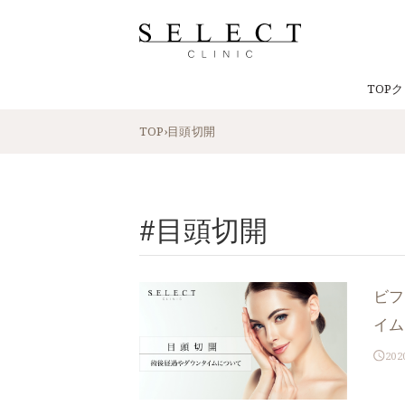
TOP
ク
TOP
›
目頭切開
#目頭切開
ビフ
イム
202