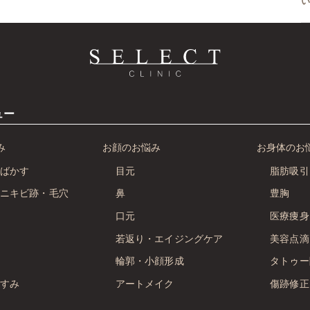
ュー
み
お顔のお悩み
お身体のお
ばかす
目元
脂肪吸引
ニキビ跡・毛穴
鼻
豊胸
口元
医療痩身
若返り・エイジングケア
美容点滴
輪郭・小顔形成
タトゥー
すみ
アートメイク
傷跡修正