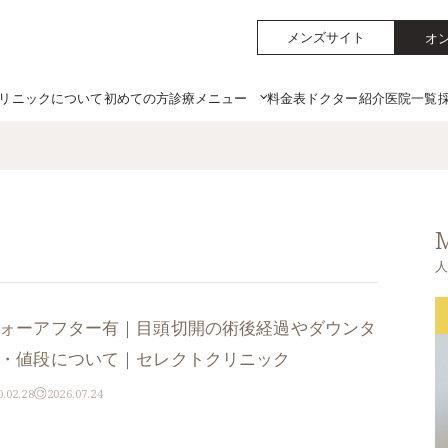
メンズサイト
オ
リニックについて
初めての方
料金表
ドクター紹介
医院一覧
診療メニュー
ォーアフター有｜目頭切開の術後経過やダウンタ
・値段について｜セレクトクリニック
0.02.28
2026.07.24