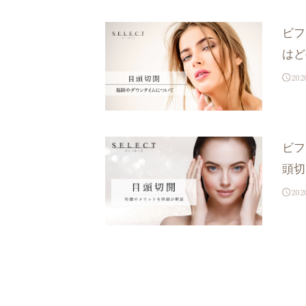
ビフ
はど
202
ビフ
頭切
202