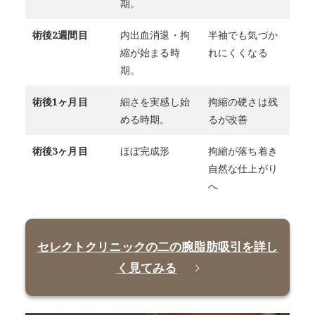
期。
術後2週間目
内出血消退・拘
半袖でも気づか
縮が始まる時
れにくくなる
期。
術後1ヶ月目
細さを実感し始
拘縮の硬さは残
める時期。
るが改善
術後3ヶ月目
ほぼ完成形
拘縮が落ち着き
自然な仕上がり
へ
セレクトクリニックの二の腕脂肪吸引を詳し
く見てみる