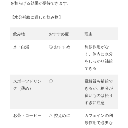
を和らげる効果が期待できます。
【水分補給に適した飲み物】
飲み物
おすすめ度
理由
水・白湯
◎ おすすめ
利尿作用がな
く、体内に水分
をしっかり補給
できる
スポーツドリン
〇
電解質も補給で
ク（薄め）
きるが、糖分が
多いものは摂り
すぎに注意
お茶・コーヒー
△ 控えめに
カフェインの利
尿作用で必要な