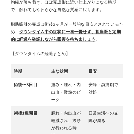
拘縮が落ち着き、ほぼ完成形に近い仕上がりになる時期
で、触れてもやわらかな自然な質感に戻ります。
脂肪吸引の完成は術後3ヶ月が一般的な目安とされているた
め、
ダウンタイム中の症状に一喜一憂せず、担当医と定期
的に経過を確認しながら回復を待ちましょう
。
【ダウンタイムの経過まとめ】
時期
主な状態
目安
術後〜3日目
痛み・腫れ・内
安静・鎮痛剤で
出血・微熱のピ
対処
ーク
術後1週間目
腫れ・内出血が
日常生活への支
軽減され、抜糸
障が減る
が行われる時