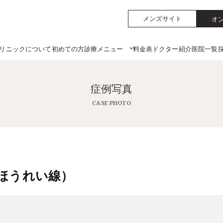
メンズサイト
オ
リニックについて
初めての方
料金表
ドクター紹介
医院一覧
診療メニュー
症例写真
CASE PHOTO
ほうれい線）