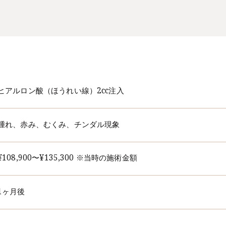
ヒアルロン酸（ほうれい線）2cc注入
腫れ、⾚み、むくみ、チンダル現象
¥108,900〜¥135,300 ※当時の施術金額
1ヶ月後