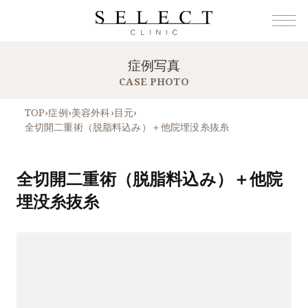
症例写真
CASE PHOTO
TOP
›
症例
›
美容外科
›
目元
›
全切開二重術（脱脂料込み）＋他院埋没糸抜糸
全切開二重術（脱脂料込み）＋他院
埋没糸抜糸