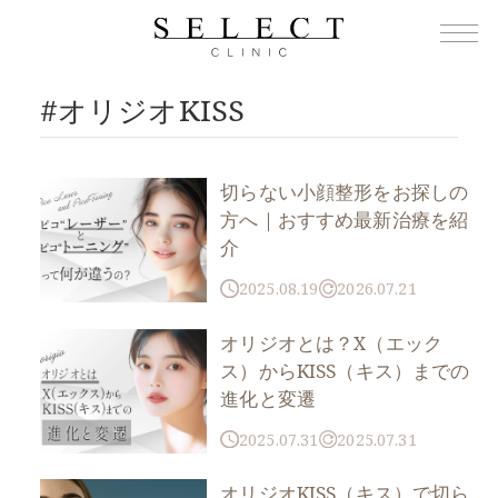
TOP
›
オリジオKISS
#オリジオKISS
切らない小顔整形をお探しの
方へ｜おすすめ最新治療を紹
介
2025.08.19
2026.07.21
オリジオとは？X（エック
ス）からKISS（キス）までの
進化と変遷
2025.07.31
2025.07.31
オリジオKISS（キス）で切ら