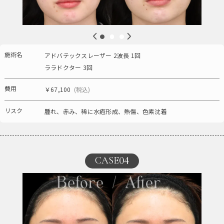
施術名
アドバテックスレーザー 2波長 1回
ララドクター 3回
費用
￥67,100
(税込)
リスク
腫れ、赤み、稀に水疱形成、熱傷、色素沈着
04
CASE