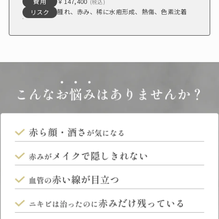
￥147,400
費用
(税込)
腫れ、赤み、稀に水疱形成、熱傷、色素沈着
リスク