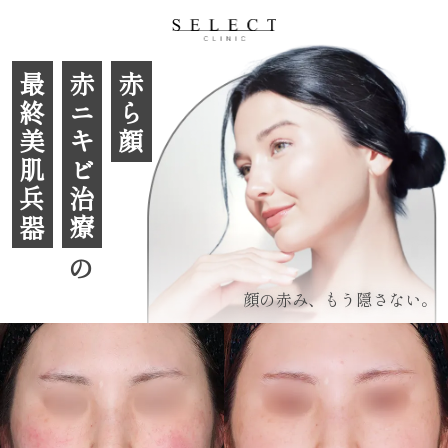
最終美肌兵器
赤ニキビ治療
赤ら顔
の
顔の赤み、もう隠さない。