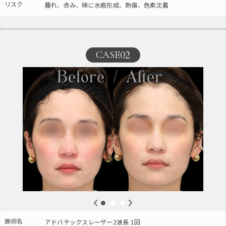
リスク
腫れ、赤み、稀に水疱形成、熱傷、色素沈着
02
CASE
施術名
アドバテックスレーザー2波長 1回