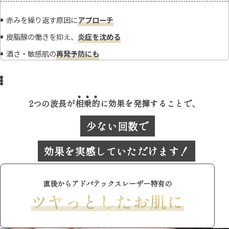
赤みを繰り返す原因に
アプローチ
皮脂腺の働きを抑え、
炎症を沈める
酒さ・敏感肌の
再発予防にも
2つの波長が
相
乗
的
に効果を発揮することで、
少ない回数で
効果を実感していただけます！
直後からアドバテックスレーザー特有の