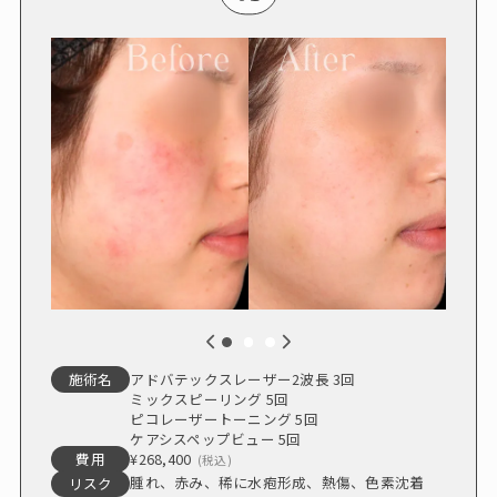
アドバテックスレーザー2波長 3回
施術名
ミックスピーリング 5回
ピコレーザートーニング 5回
ケアシスペップビュー 5回
¥268,400
費用
(税込)
腫れ、赤み、稀に水疱形成、熱傷、色素沈着
リスク