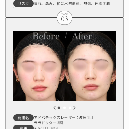
腫れ、赤み、稀に水疱形成、熱傷、色素沈着
リスク
CASE
03
アドバテックスレーザー 2波長 1回
施術名
ララドクター 3回
￥67,100
費用
(税込)