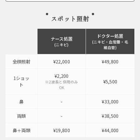
スポット照射
ドクター処置
ナース処置
(ニキビ・血管腫・毛
(ニキビ)
細血管)
全顔照射
¥22,000
¥49,800
¥2,200
1ショッ
¥5,500
※2波長と併用のみ
ト
OK
鼻
-
¥33,000
両類
-
¥38,500
鼻＋両類
¥19,800
¥44,000