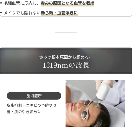
毛細血管に反応し、
赤みの原因となる血管を収縮
メイクでも隠れない
赤ら顔・血管浮きに
赤みの根本原因から鎮める。
1319nmの波長
施術箇所
皮脂抑制・ニキビの予防や改
善・肌の引き締めに