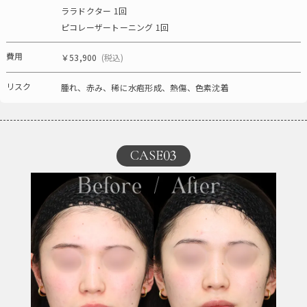
ララドクター 1回
ピコレーザートーニング 1回
費用
￥53,900
(税込)
リスク
腫れ、赤み、稀に水疱形成、熱傷、色素沈着
03
CASE