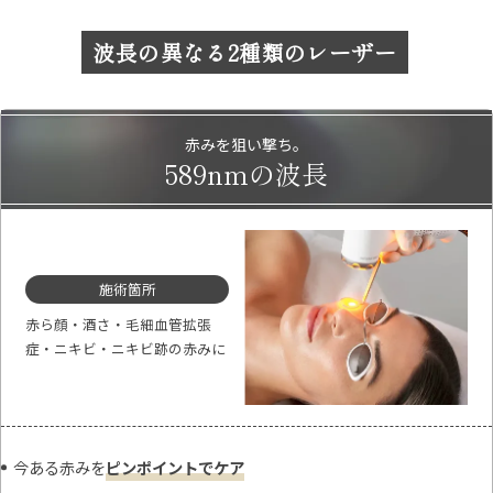
波長の異なる2種類のレーザー
赤みを狙い撃ち。
589nmの波長
施術箇所
赤ら顔・酒さ・毛細血管拡張
症・ニキビ・ニキビ跡の赤みに
今ある赤みを
ピンポイントでケア