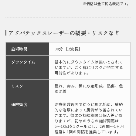
※価格は全て税込表記です。
アドバテックスレーザーの概要・リスクなど
施術時間
30分 【2波長】
ダウンタイム
基本的にダウンタイムは無いとされて
いますが、ごく稀にリスクが発生する
可能性があります。
リスク
腫れ、赤み、稀に水疱形成、熱傷、色
素沈着
通院頻度
治療後数週間で徐々に現れ始め、継続
的な治療によって肌質が改善されてい
きます。効果の持続期間は個人差があ
りますが、初めのうちの施術間隔は
5〜10回を1クールとし、2週間〜1ヶ月
程度に1回の間隔を推奨しています。