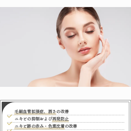
毛細血管拡張症、酒さ
の改善
ニキビの抑制および
再発防止
ニキビ跡の赤み・色素沈着
の改善