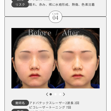
腫れ、赤み、稀に水疱形成、熱傷、色素沈着
リスク
CASE
04
アドバテックスレーザー2波長 2回
施術名
ピコレーザートーニング 7回