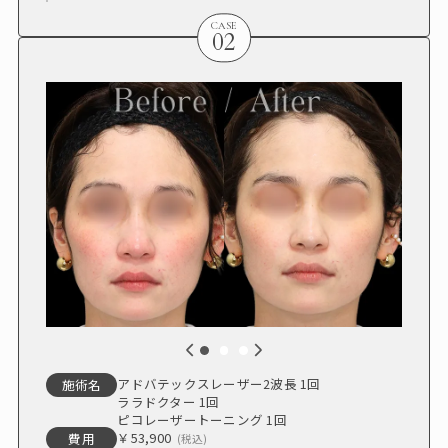
CASE
02
アドバテックスレーザー2波長 1回
施術名
ララドクター 1回
ピコレーザートーニング 1回
￥53,900
費用
(税込)